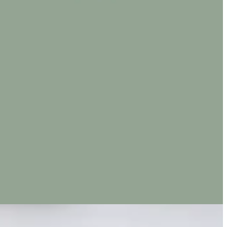
1887788
تواصل مع الفرع
احصل علي الاتجاها
مفتوح