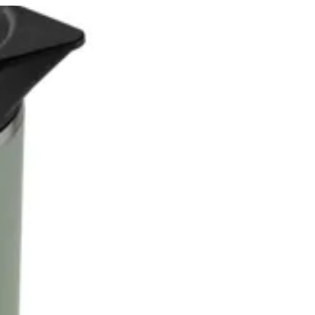
قهوه عربيه | FroŸo
EN
تسجيل ا
EN