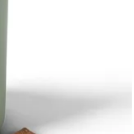
قهوه عربيه
12 اونصة
4.9 د.ك
تعليمات خاصة
أضف للسلَة